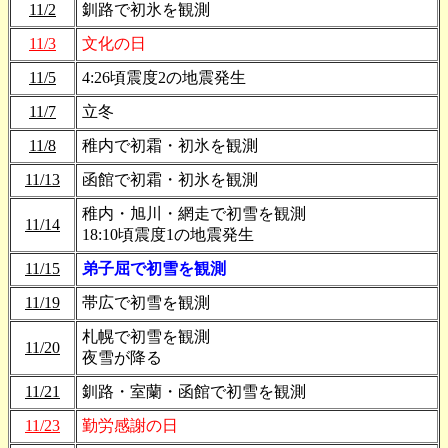
11/2
釧路で初氷を観測
11/3
文化の日
11/5
4:26頃震度2の地震発生
11/7
立冬
11/8
稚内で初霜・初氷を観測
11/13
函館で初霜・初氷を観測
稚内・旭川・網走で初雪を観測
11/14
18:10頃震度1の地震発生
11/15
弟子屈で初雪を観測
11/19
帯広で初雪を観測
札幌で初雪を観測
11/20
夜雪が降る
11/21
釧路・室蘭・函館で初雪を観測
11/23
勤労感謝の日