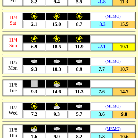
Fri
8.2
9.4
5.5
-1.8
11.3
(MEMO)
11/3
Sat
2.1
15.0
8.7
-3.3
15.5
11/4
Sun
6.9
18.5
11.9
-2.1
19.1
(MEMO)
11/5
Mon
9.3
10.3
8.9
7.7
10.7
11/6
Tue
9.3
14.6
11.3
7.6
14.7
(MEMO)
11/7
Wed
7.2
9.3
5.7
3.6
9.8
(MEMO)
11/8
Thu
7.6
9.9
8.2
1.8
10.6