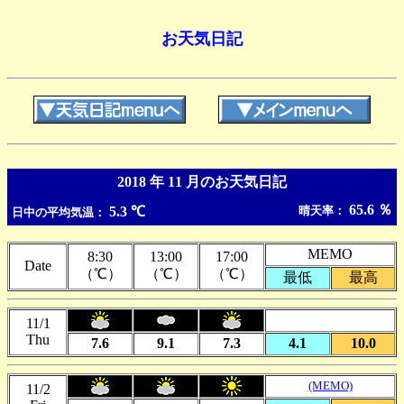
お天気日記
2018 年 11 月のお天気日記
65.6 ％
5.3 ℃
晴天率：
日中の平均気温：
MEMO
8:30
13:00
17:00
Date
（℃）
（℃）
（℃）
最低
最高
11/1
Thu
7.6
9.1
7.3
4.1
10.0
(MEMO)
11/2