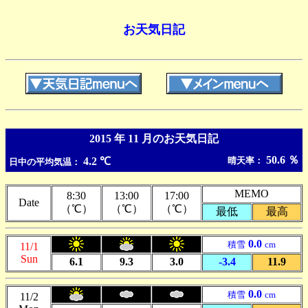
お天気日記
2015 年 11 月のお天気日記
50.6 ％
4.2 ℃
晴天率：
日中の平均気温：
MEMO
8:30
13:00
17:00
Date
（℃）
（℃）
（℃）
最低
最高
0.0
積雪
cm
11/1
Sun
6.1
9.3
3.0
-3.4
11.9
0.0
積雪
cm
11/2