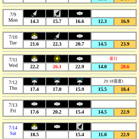
7/9
Mon
14.3
15.7
16.6
12.3
16.9
7/10
Tue
21.6
22.3
20.7
14.5
23.9
夏日
7/11
Wed
22.2
26.1
22.9
14.0
28.6
20:18震度1
7/12
Thu
17.4
17.0
15.9
15.5
18.4
7/13
Fri
17.6
20.2
15.4
14.5
22.9
7/14
Sat
18.5
15.4
11.0
22.9