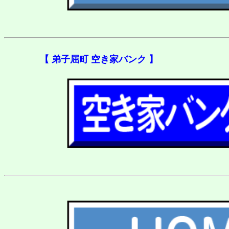
【 弟子屈町 空き家バンク 】