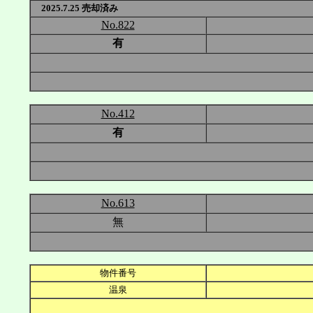
2025.7.25 売却済み
No.822
有
No.412
有
No.613
無
物件番号
温泉