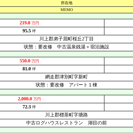
所在地
MEMO
219.8
万円
95.5
坪
川上郡弟子屈町桜丘2丁目
状態：要改修 中古温泉銭湯＋宿泊施設
550.0
万円
81.0
坪
網走郡津別町字新町
状態：要改修 アパート１棟
2,000.0
万円
72.3
坪
川上郡標茶町字塘路
中古ログハウスレストラン 湖目の前