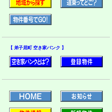
【 弟子屈町 空き家バンク 】