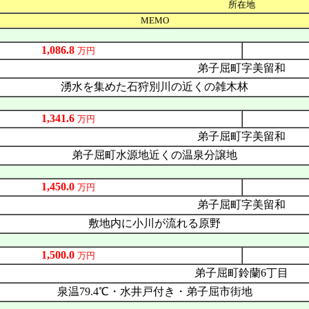
所在地
MEMO
1,086.8
万円
弟子屈町字美留和
湧水を集めた石狩別川の近くの雑木林
1,341.6
万円
弟子屈町字美留和
弟子屈町水源地近くの温泉分譲地
1,450.0
万円
弟子屈町字美留和
敷地内に小川が流れる原野
1,500.0
万円
弟子屈町鈴蘭6丁目
泉温79.4℃・水井戸付き・弟子屈市街地