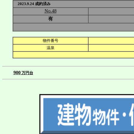
2023.9.24 成約済み
No.48
有
物件番号
温泉
900
万円台