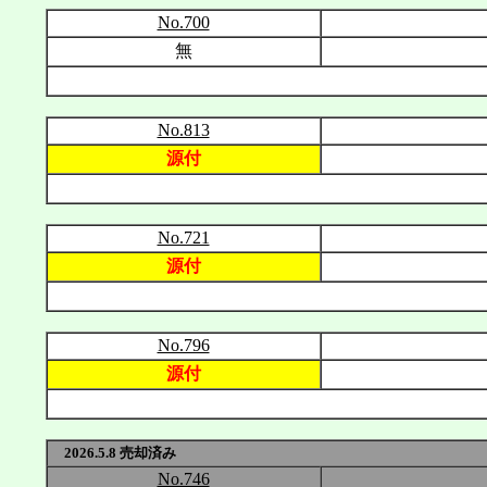
No.700
無
No.813
源付
No.721
源付
No.796
源付
2026.5.8 売却済み
No.746