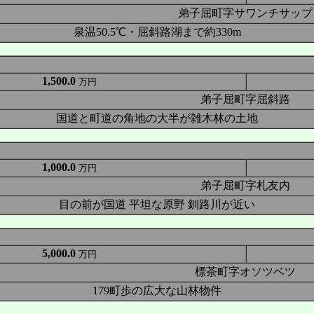
弟子屈町字サワンチサップ
泉温50.5℃・屈斜路湖まで約330m
1,500.0
万円
弟子屈町字屈斜路
国道と町道の角地の大半が雑木林の土地
1,000.0
万円
弟子屈町字札友内
目の前が国道 平坦な原野 釧路川が近い
5,000.0
万円
標茶町字オソツベツ
179町歩の広大な山林物件