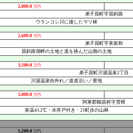
2,000.0
万円
弟子屈町字屈斜路
ウランコシ川に接したマツ林
2,600.0
万円
弟子屈町字美留和
屈斜路湖畔の土地と道を挟んだ山側の土地
3,500.0
万円
弟子屈町川湯温泉2丁目
川湯温泉街外れ／道道沿い／更地
5,000.0
万円
阿寒郡鶴居村字雪裡
泉温43.2℃・水井戸付き・21町歩の山林
1,200.0
万円