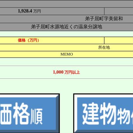
1,928.4
万円
弟子屈町字美留和
弟子屈町水源地近くの温泉分譲地
価格（万円）
所在地
MEMO
1,000
万円以上