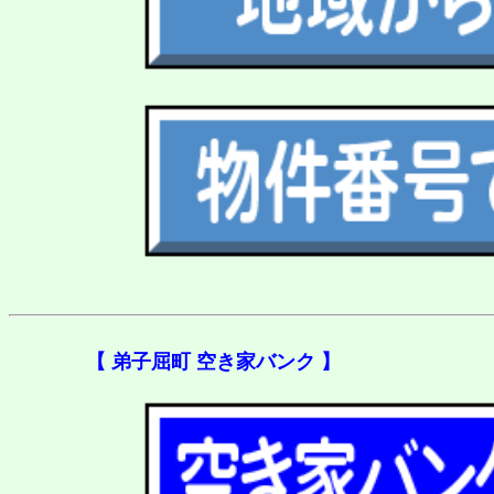
【 弟子屈町 空き家バンク 】