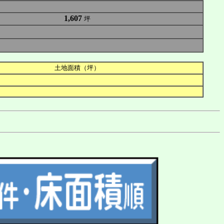
1,607
坪
土地面積（坪）