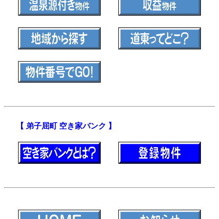
【 弟子屈町 空き家バンク 】