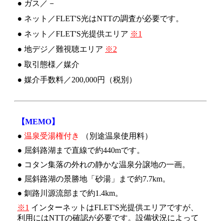
● ガス／－
● ネット／FLET'S光はNTTの調査が必要です。
● ネット／FLET'S光提供エリア
※1
● 地デジ／難視聴エリア
※2
● 取引態様／媒介
● 媒介手数料／200,000円（税別）
【MEMO】
●
温泉受湯権付き
（別途温泉使用料）
● 屈斜路湖まで直線で約440mです。
● コタン集落の外れの静かな温泉分譲地の一画。
● 屈斜路湖の景勝地「砂湯」まで約7.7km。
● 釧路川源流部まで約1.4km。
※1
インターネットはFLET'S光提供エリアですが、
利用にはNTTの確認が必要です。設備状況によって