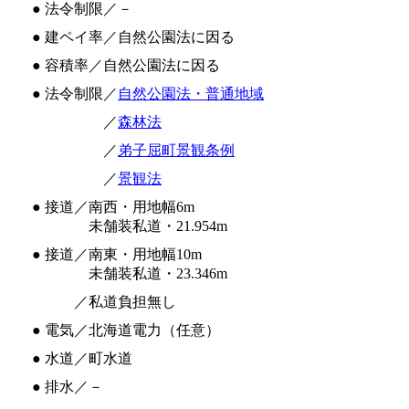
● 法令制限／－
● 建ペイ率／自然公園法に因る
● 容積率／自然公園法に因る
● 法令制限／
自然公園法・普通地域
● 法令制限
／
森林法
● 法令制限
／
弟子屈町景観条例
● 法令制限
／
景観法
● 接道／南西・用地幅6m
● 接道／
未舗装私道・21.954m
● 接道／南東・用地幅10m
● 接道／
未舗装私道・23.346m
● 接道
／私道負担無し
● 電気／北海道電力（任意）
● 水道／町水道
● 排水／－