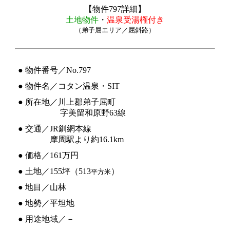
【物件797詳細】
土地物件
・
温泉受湯権付き
（弟子屈エリア／屈斜路）
● 物件番号／No.797
● 物件名／コタン温泉・SIT
● 所在地／川上郡弟子屈町
● 所在地／
字美留和原野63線
● 交通／JR釧網本線
● 交通／
摩周駅より約16.1km
● 価格／161万円
● 土地／155坪（513
）
平方米
● 地目／山林
● 地勢／平坦地
● 用途地域／－