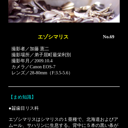
エゾシマリス
No.69
撮影者／加藤 憲二
撮影場所／弟子屈町最栄利別
撮影年月／2009.10.4
カメラ／Canon EOS-7
レンズ／28-80mm（F:3.5-5.6）
【まめ知識】
●齧歯目リス科
エゾシマリスはシマリスの１亜種で、北海道およびア
ムール、サハリンに生息する。背中に５本の黒い条が