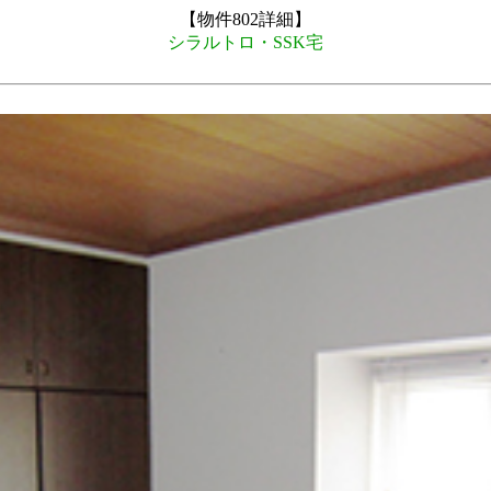
【物件802詳細】
シラルトロ・SSK宅