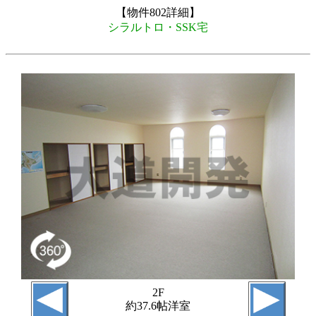
【物件802詳細】
シラルトロ・SSK宅
2F
約37.6帖洋室