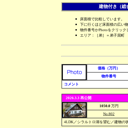
建物付き（総
床面積で比較しています。
下に行くほど床面積の広い
物件番号かPhotoをクリッ
エリア：［弟］＝弟子屈町
価格（万円）
物件番号
#
コメント
2026.3.3 再公開
1050.0
万円
No.802
#
4LDK／シラルトロ湖を望む／建物の