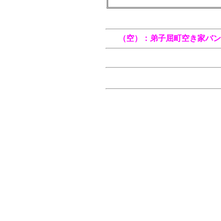
（空）：弟子屈町空き家バン