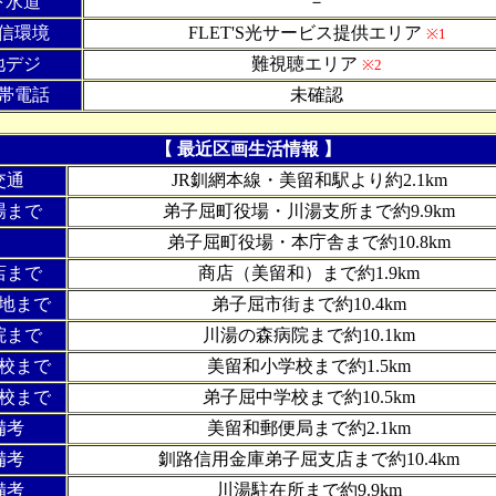
下水道
－
信環境
FLET'S光サービス提供エリア
※1
地デジ
難視聴エリア
※2
帯電話
未確認
【 最近区画生活情報 】
交通
JR釧網本線・美留和駅より約2.1km
場まで
弟子屈町役場・川湯支所まで約9.9km
弟子屈町役場・本庁舎まで約10.8km
店まで
商店（美留和）まで約1.9km
地まで
弟子屈市街まで約10.4km
院まで
川湯の森病院まで約10.1km
校まで
美留和小学校まで約1.5km
校まで
弟子屈中学校まで約10.5km
備考
美留和郵便局まで約2.1km
備考
釧路信用金庫弟子屈支店まで約10.4km
備考
川湯駐在所まで約9.9km