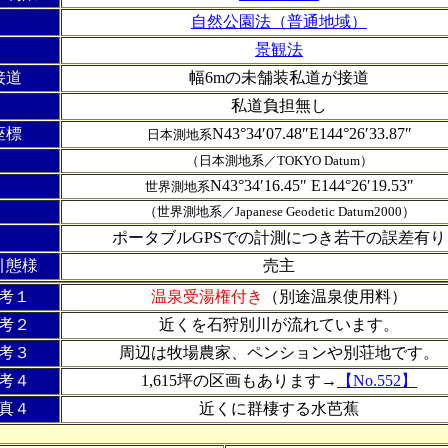
自然公園法（普通地域）
令制限
景観法
接道
幅6mの未舗装私道が接道
私道負担無し
座標
N43°34′07.48″E144°26′33.87″
日本測地系
（日本測地系／TOKYO Datum
）
N43°34′16.45″ E144°26′19.53″
世界測地系
（世界測地系／Japanese Geodetic Datum2000）
ポータブルGPSでの計測につき若干の誤差有り
引態様
売主
考１
温泉受湯権付き
（別途温泉使用料）
考２
近くを石狩別川が流れています。
考３
周辺は牧場農家、ペンションや別荘地です。
考４
1,615坪の区画もあります→
【No.552】
真４
近くに群棲する水芭蕉