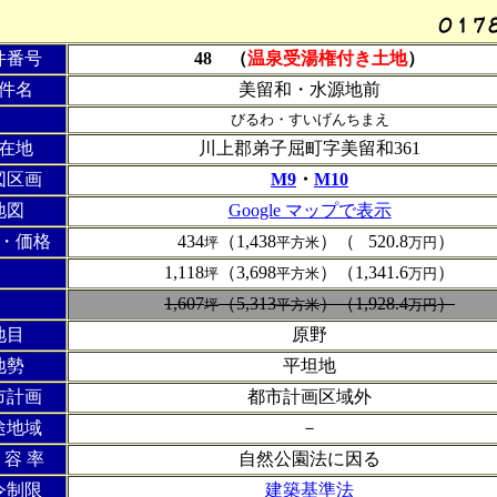
件番号
48
（
温泉受湯権付き土地
）
件名
美留和・水源地前
びるわ・すいげんちまえ
在地
川上郡弟子屈町字美留和361
図区画
M9
・
M10
地図
Google マップで表示
・価格
1,
434
（1,438
）
（
1,
520.8
）
坪
平方米
万円
1,118
（3,698
）
（1,341.6
）
坪
平方米
万円
1,607
（5,313
）（1,928.4
）
坪
平方米
万円
地目
原野
地勢
平坦地
市計画
都市計画区域外
途地域
－
容 率
自然公園法に因る
令制限
建築基準法