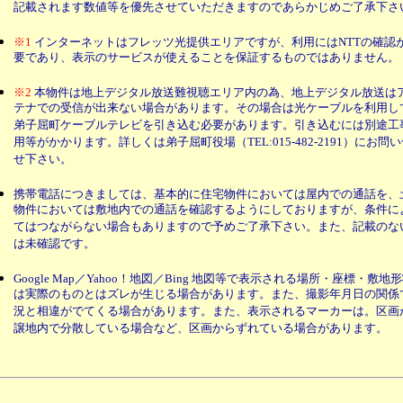
記載されます数値等を優先させていただきますのであらかじめご了承下さ
※1
インターネットはフレッツ光提供エリアですが、利用にはNTTの確認
要であり、表示のサービスが使えることを保証するものではありません。
※2
本物件は地上デジタル放送難視聴エリア内の為、地上デジタル放送は
テナでの受信が出来ない場合があります。その場合は光ケーブルを利用し
弟子屈町ケーブルテレビを引き込む必要があります。引き込むには別途工
用等がかかります。詳しくは弟子屈町役場（TEL:015-482-2191）にお問
せ下さい。
携帯電話につきましては、基本的に住宅物件においては屋内での通話を、
物件においては敷地内での通話を確認するようにしておりますが、条件に
てはつながらない場合もありますので予めご了承下さい。また、記載のな
は未確認です。
Google Map／Yahoo！地図／Bing 地図等で表示される場所・座標・敷地
は実際のものとはズレが生じる場合があります。また、撮影年月日の関係
況と相違がでてくる場合があります。また、表示されるマーカーは。区画
譲地内で分散している場合など、区画からずれている場合があります。