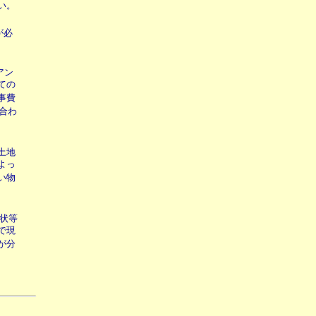
い。
が必
アン
ての
事費
い合わ
土地
よっ
い物
形状等
で現
が分