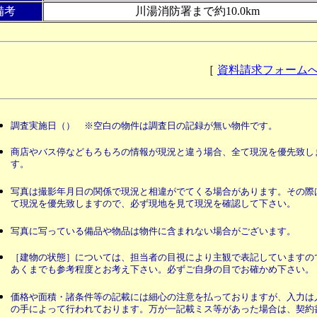
備考
川湯消防署まで約10.0km
［
資料請求フォーム
調査実施日（） ※空白の物件は調査日の記録が無い物件です。
商店やバス停などもろもろの情報が現況と違う場合、全て現況を優先致し
す。
写真は撮影年月日の関係で現況と相違がでてくる場合があります。その際
て現況を優先致しますので、必ず現地を見て現況を確認して下さい。
写真に写っている備品や物品は物件に含まれない場合がございます。
［建物の状態］については、担当者の目視により主観で表記していますの
あくまでも参考程度とお考え下さい。必ずご自身の目でお確かめ下さい。
価格や面積・諸条件等の記載には細心の注意を払っておりますが、入力は
の手によって行われております。万が一記載ミス等があった場合は、契約