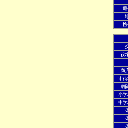
通
携
役
商
市街
病
小学
中学