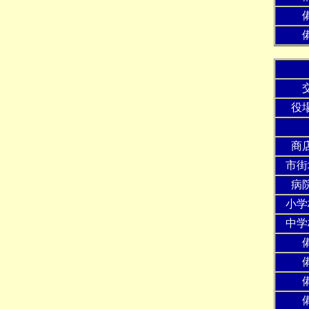
役
商
市街
病
小学
中学