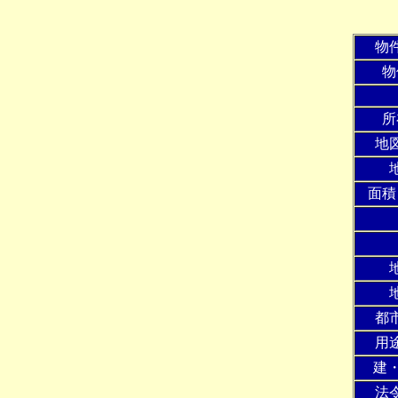
物
物
所
地
面積
都
用
建・
法