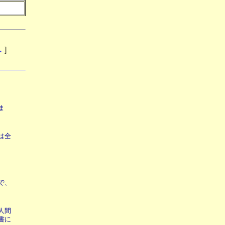
へ
］
ま
は全
で、
人間
書に